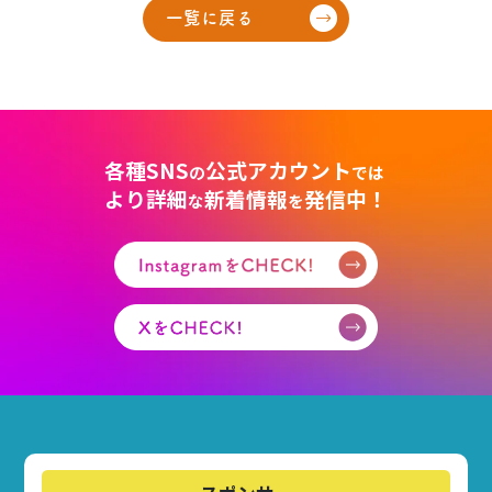
一覧に戻る
各種SNS
公式アカウント
の
では
より詳細
新着情報
発信中！
な
を